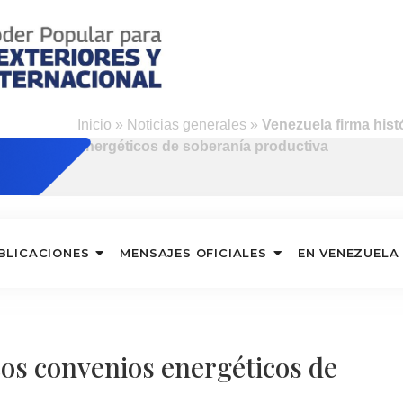
Inicio
»
Noticias generales
»
Venezuela firma his
energéticos de soberanía productiva
BLICACIONES
MENSAJES OFICIALES
EN VENEZUELA
cos convenios energéticos de