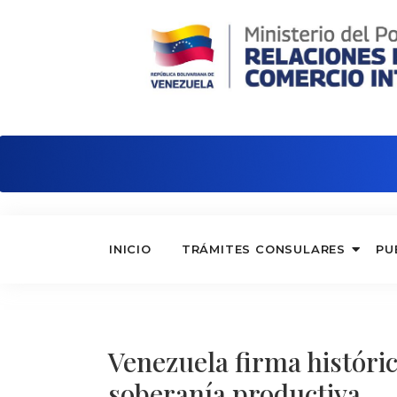
Embajada de Venezuela en Chile
INICIO
TRÁMITES CONSULARES
PU
Venezuela firma históri
soberanía productiva