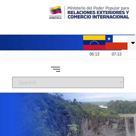
Embajada de Venezuela en Chile
06
:
13
07
:
13