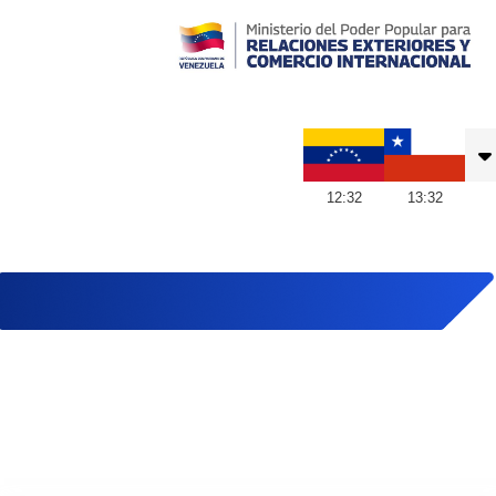
Embajada de Venezuela en Chile
12
:
32
13
:
32