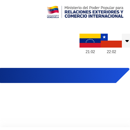
Embajada de Venezuela en Chile
21
:
02
22
:
02