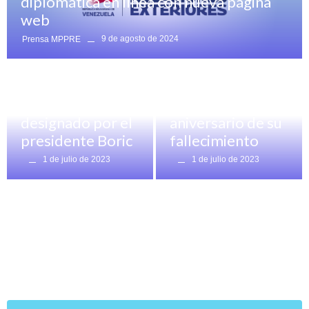
diplomática en línea con nueva página
Embajada de
web
Argentina en
9 de agosto de 2024
Prensa MPPRE
Destacado Noticias
,
Venezuela devela
Noticias generales
Llegó a Venezuela
placa
Jaime Gazmuri
conmemorativa a
embajador chileno
Perón por
designado por el
aniversario de su
presidente Boric
fallecimiento
1 de julio de 2023
1 de julio de 2023