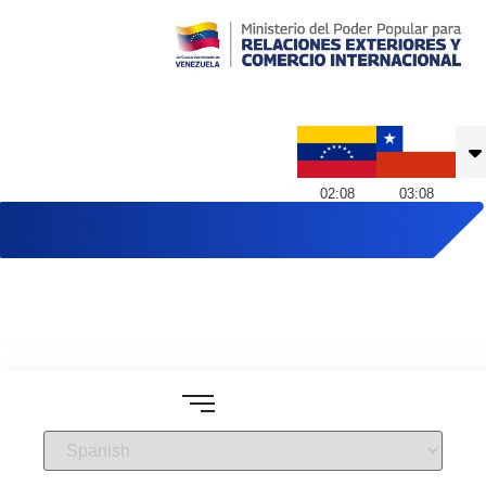
Embajada de Venezuela en Chile
02
:
08
03
:
08