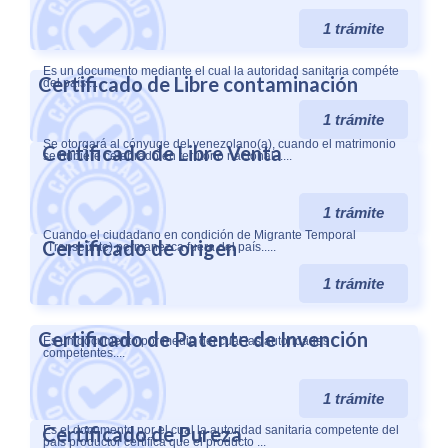
1 trámite
Es un documento mediante el cual la autoridad sanitaria compéte
Certificado de Libre contaminación
del país....
1 trámite
Se otorgará al cónyuge del venezolano(a), cuando el matrimonio
Certificado de Libre Venta
se hubiere celebrado en territorio nacional......
1 trámite
Cuando el ciudadano en condición de Migrante Temporal
Certificado de origen
(Transeúnte) permanezca fuera del país.....
1 trámite
Certificado de Patente de Invención
Es un documento por medio del cual las autoridades
competentes....
1 trámite
Certificado de Pureza
Es el documento por el cual la autoridad sanitaria competente del
país productor certifica que el producto ...