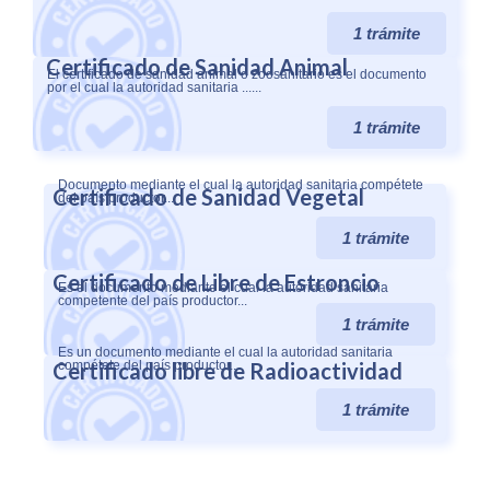
1 trámite
Certificado de Sanidad Animal​
El certificado de sanidad animal o zoosanitario es el documento
por el cual la autoridad sanitaria ......
1 trámite
Documento mediante el cual la autoridad sanitaria compétete
Certificado de Sanidad Vegetal
del país productor...
1 trámite
Certificado de Libre de Estroncio
Es el documento mediante el cual la autoridad sanitaria
competente del país productor...
1 trámite
Es un documento mediante el cual la autoridad sanitaria
Certificado libre de Radioactividad
compétete del país productor...
1 trámite