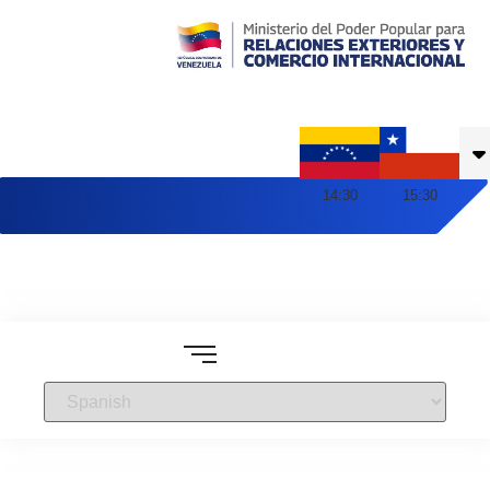
Embajada de Venezuela en Chile
14
:
30
15
:
30