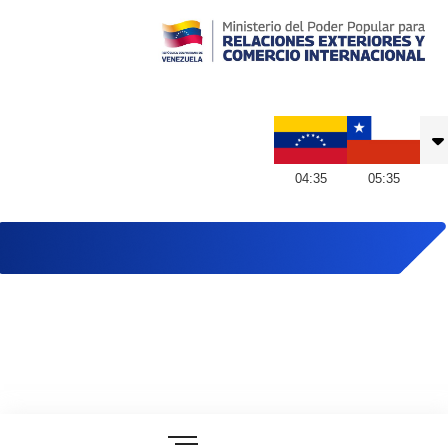
Embajada de Venezuela en Chile
04
:
35
05
:
35