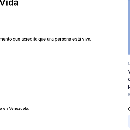
 Vida
umento que acredita que una persona está viva.
N
9
te en Venezuela.