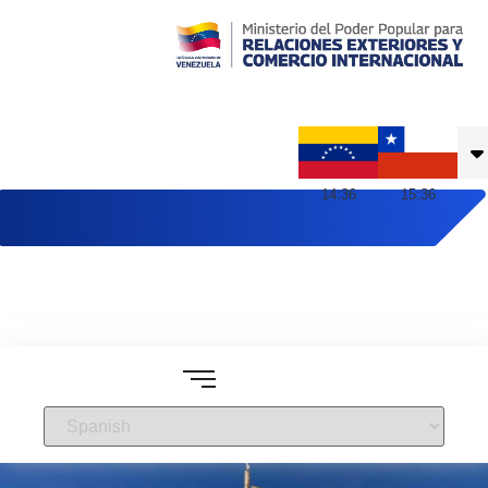
Embajada de Venezuela en Chile
14
:
36
15
:
36